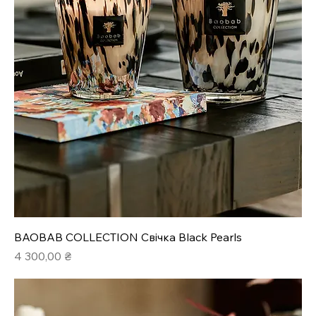
BAOBAB COLLECTION Свічка Black Pearls
Ціна
4 300,00 ₴