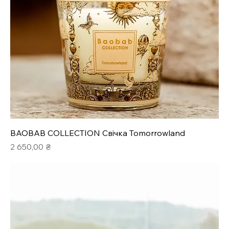
BAOBAB COLLECTION Свічка Tomorrowland
Ціна
2 650,00 ₴