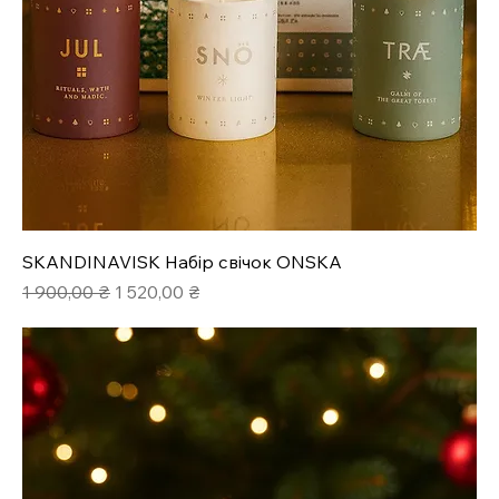
SKANDINAVISK Набір свічок ONSKA
Звичайна ціна
За розпродажем
1 900,00 ₴
1 520,00 ₴