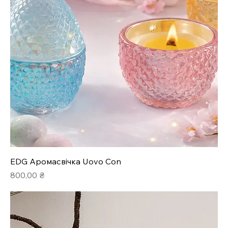
EDG Аромасвічка Uovo Con
Ціна
800,00 ₴