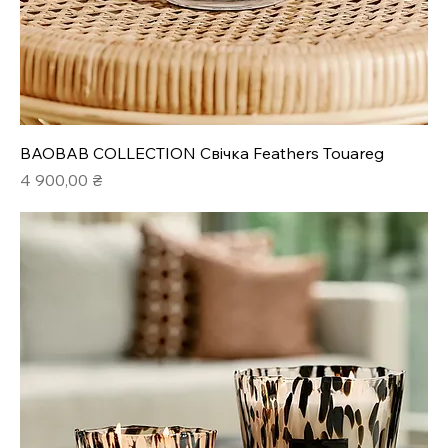
BAOBAB COLLECTION Свічка Feathers Touareg
Ціна
4 900,00 ₴