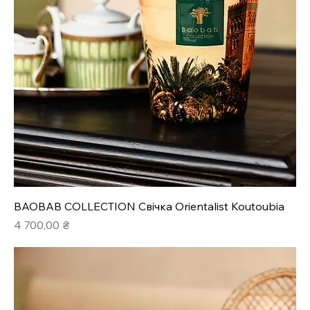
BAOBAB COLLECTION Свічка Orientalist Koutoubia
Ціна
4 700,00 ₴