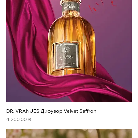
DR. VRANJES Дифузор Velvet Saffron
Ціна
4 200,00 ₴