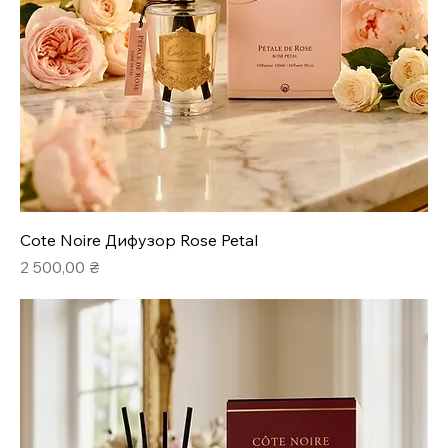
Cote Noire Дифузор Rose Petal
Ціна
2 500,00 ₴