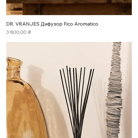
DR. VRANJES Дифузор Fico Aromatico
Ціна
3 800,00 ₴