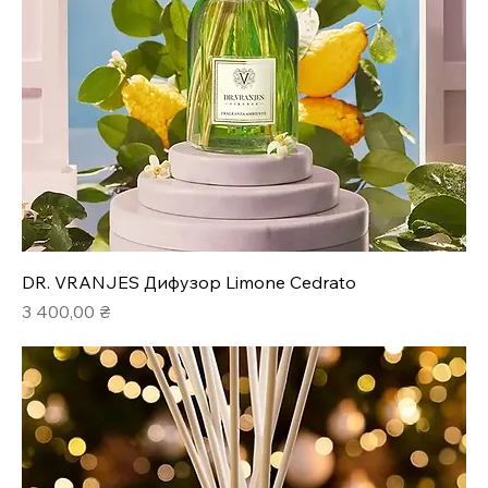
DR. VRANJES Дифузор Limone Cedrato
Ціна
3 400,00 ₴