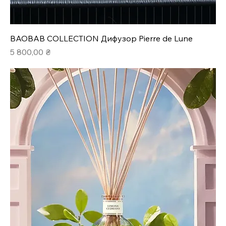
BAOBAB COLLECTION Дифузор Pierre de Lune
Ціна
5 800,00 ₴