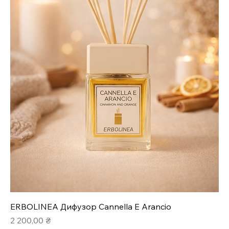
ERBOLINEA Дифузор Cannella E Arancio
Ціна
2 200,00 ₴