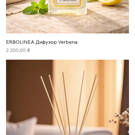
ERBOLINEA Дифузор Verbena
Ціна
2 200,00 ₴