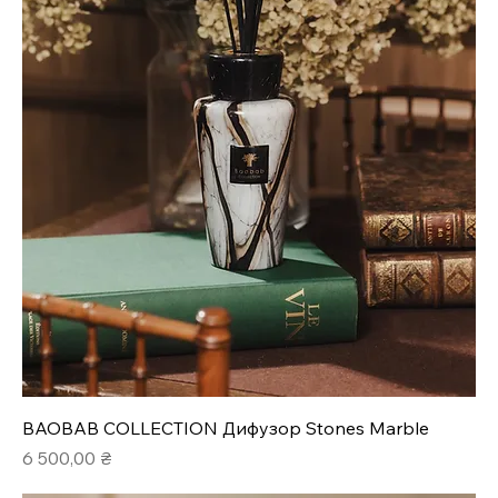
BAOBAB COLLECTION Дифузор Stones Marble
Ціна
6 500,00 ₴