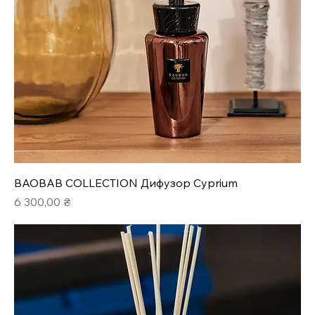
BAOBAB COLLECTION Дифузор Cyprium
Ціна
6 300,00 ₴