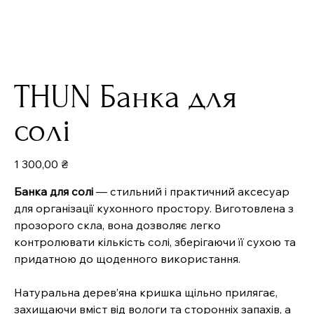
THUN Банка для
солі
Ціна
1 300,00 ₴
Банка для солі
— стильний і практичний аксесуар
для організації кухонного простору. Виготовлена з
прозорого скла, вона дозволяє легко
контролювати кількість солі, зберігаючи її сухою та
придатною до щоденного використання.
Натуральна дерев’яна кришка щільно прилягає,
захищаючи вміст від вологи та сторонніх запахів, а