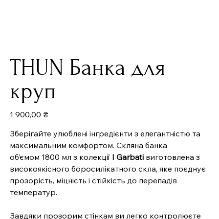
THUN Банка для
круп
Ціна
1 900,00 ₴
Зберігайте улюблені інгредієнти з елегантністю та
максимальним комфортом. Скляна банка
об’ємом 1800
мл з колекції
I Garbati
виготовлена з
високоякісного боросилікатного скла, яке поєднує
прозорість, міцність і стійкість до перепадів
температур.
Завдяки прозорим стінкам ви легко контролюєте