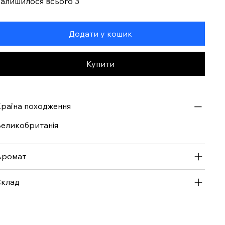
алишилося всього 3
Додати у кошик
Купити
раїна походження
еликобританія
Аромат
Склад