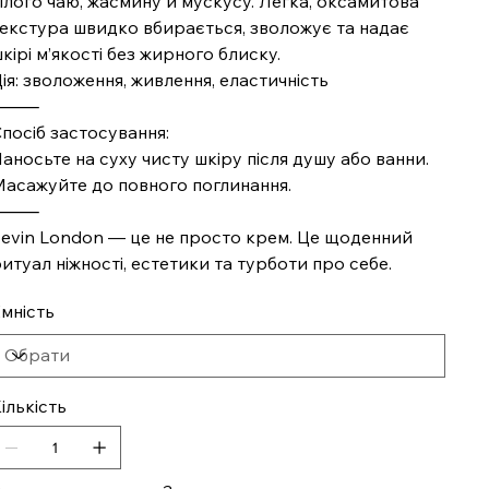
ілого чаю, жасмину й мускусу. Легка, оксамитова
екстура швидко вбирається, зволожує та надає
кірі м’якості без жирного блиску.
ія: зволоження, живлення, еластичність
⸻
посіб застосування:
аносьте на суху чисту шкіру після душу або ванни.
асажуйте до повного поглинання.
⸻
evin London — це не просто крем. Це щоденний
итуал ніжності, естетики та турботи про себе.
мність
ількість