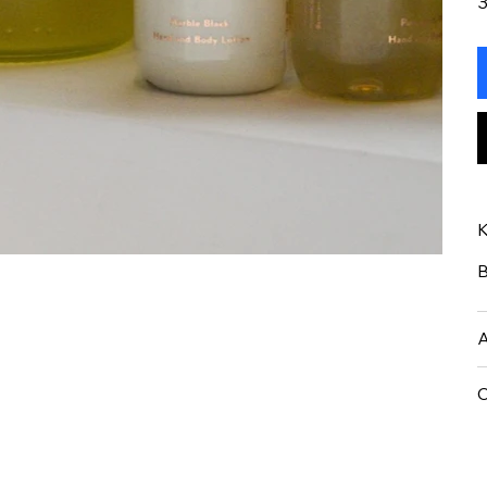
З
К
В