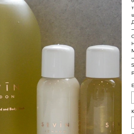
б
т
ш
Д
С
Н
М
S
р
Е
К