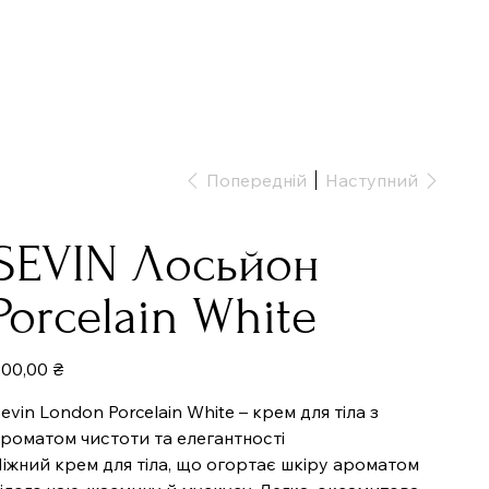
Попередній
Наступний
SEVIN Лосьйон
Porcelain White
іна
00,00 ₴
evin London Porcelain White – крем для тіла з
роматом чистоти та елегантності
іжний крем для тіла, що огортає шкіру ароматом