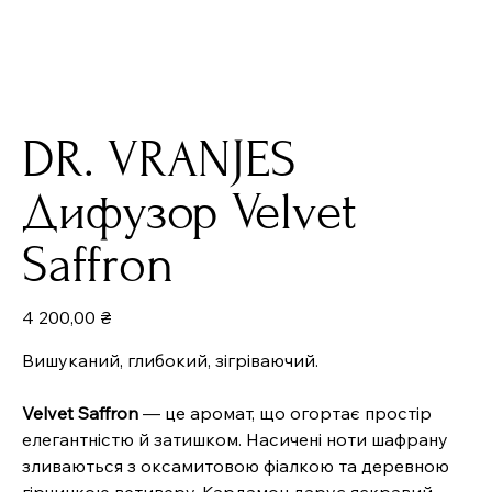
DR. VRANJES
Дифузор Velvet
Saffron
Ціна
4 200,00 ₴
Вишуканий, глибокий, зігріваючий.
Velvet Saffron
— це аромат, що огортає простір
елегантністю й затишком. Насичені ноти шафрану
зливаються з оксамитовою фіалкою та деревною
гірчинкою ветиверу. Кардамон дарує яскравий