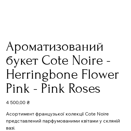
Ароматизований
букет Cote Noire -
Herringbone Flower
Pink - Pink Roses
Ціна
4 500,00 ₴
Асортимент французької колекції Cote Noire
представлений парфумованими квітами у скляній
вазі.